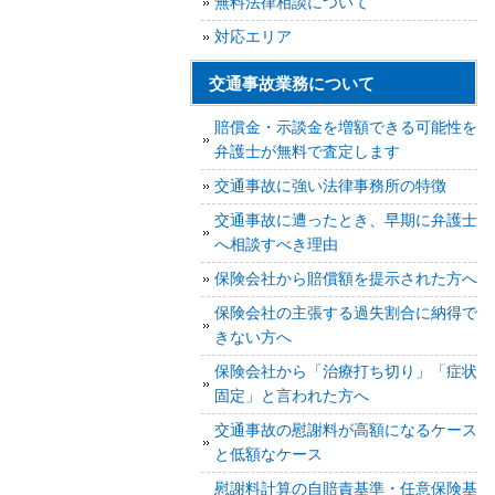
無料法律相談について
対応エリア
交通事故業務について
賠償金・示談金を増額できる可能性を
弁護士が無料で査定します
交通事故に強い法律事務所の特徴
交通事故に遭ったとき、早期に弁護士
へ相談すべき理由
保険会社から賠償額を提示された方へ
保険会社の主張する過失割合に納得で
きない方へ
保険会社から「治療打ち切り」「症状
固定」と言われた方へ
交通事故の慰謝料が高額になるケース
と低額なケース
慰謝料計算の自賠責基準・任意保険基