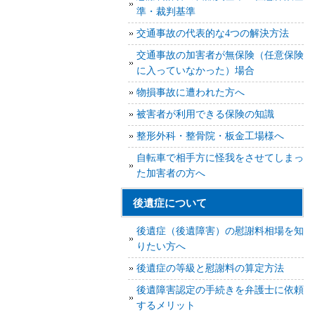
準・裁判基準
交通事故の代表的な4つの解決方法
交通事故の加害者が無保険（任意保険
に入っていなかった）場合
物損事故に遭われた方へ
被害者が利用できる保険の知識
整形外科・整骨院・板金工場様へ
自転車で相手方に怪我をさせてしまっ
た加害者の方へ
後遺症について
後遺症（後遺障害）の慰謝料相場を知
りたい方へ
後遺症の等級と慰謝料の算定方法
後遺障害認定の手続きを弁護士に依頼
するメリット