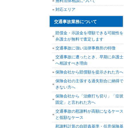
無料法律相談について
対応エリア
交通事故業務について
賠償金・示談金を増額できる可能性を
弁護士が無料で査定します
交通事故に強い法律事務所の特徴
交通事故に遭ったとき、早期に弁護士
へ相談すべき理由
保険会社から賠償額を提示された方へ
保険会社の主張する過失割合に納得で
きない方へ
保険会社から「治療打ち切り」「症状
固定」と言われた方へ
交通事故の慰謝料が高額になるケース
と低額なケース
慰謝料計算の自賠責基準・任意保険基