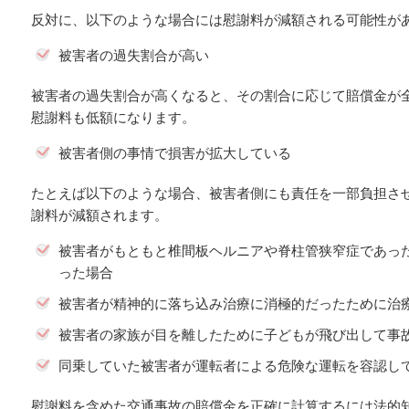
反対に、以下のような場合には慰謝料が減額される可能性が
被害者の過失割合が高い
被害者の過失割合が高くなると、その割合に応じて賠償金が
慰謝料も低額になります。
被害者側の事情で損害が拡大している
たとえば以下のような場合、被害者側にも責任を一部負担さ
謝料が減額されます。
被害者がもともと椎間板ヘルニアや脊柱管狭窄症であっ
った場合
被害者が精神的に落ち込み治療に消極的だったために治
被害者の家族が目を離したために子どもが飛び出して事
同乗していた被害者が運転者による危険な運転を容認し
慰謝料を含めた交通事故の賠償金を正確に計算するには法的